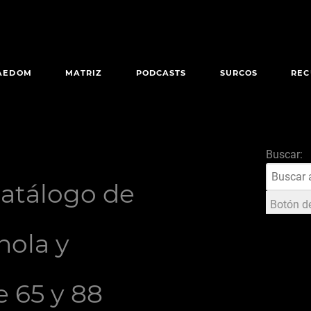
AEDOM
MATRIZ
PODCASTS
SURCOS
REC
Buscar:
atálogo de
Botón d
nola y
e 65 y 88