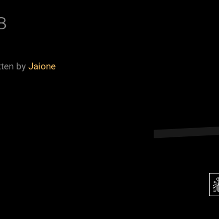
8
tten by
Jaione