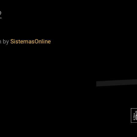
2
n by
SistemasOnline