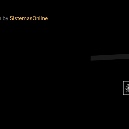
n by
SistemasOnline