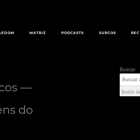
AEDOM
MATRIZ
PODCASTS
SURCOS
REC
Buscar:
scos —
Botón d
éns do