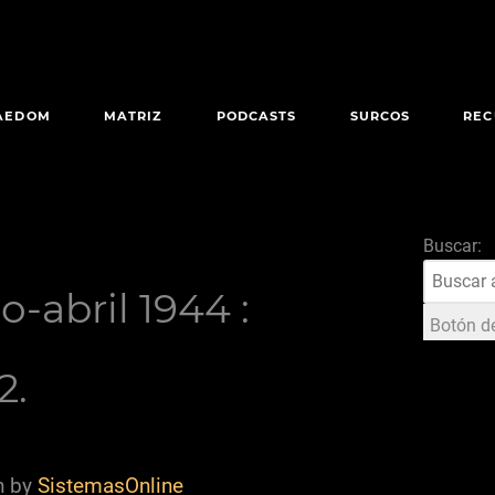
AEDOM
MATRIZ
PODCASTS
SURCOS
REC
Buscar:
-abril 1944 :
Botón d
2.
n by
SistemasOnline