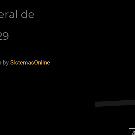
eral de
29
n by
SistemasOnline