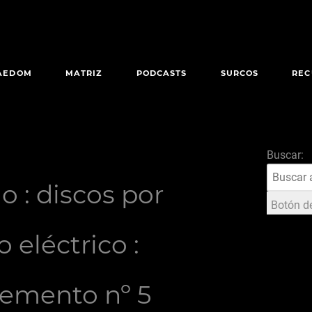
AEDOM
MATRIZ
PODCASTS
SURCOS
REC
Buscar:
 : discos por
Botón d
 eléctrico :
lemento nº 5