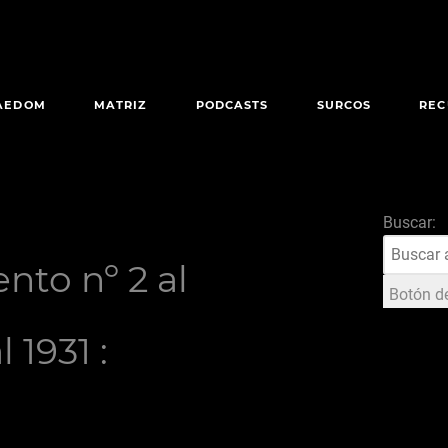
AEDOM
MATRIZ
PODCASTS
SURCOS
REC
Buscar:
to nº 2 al
Botón d
 1931 :