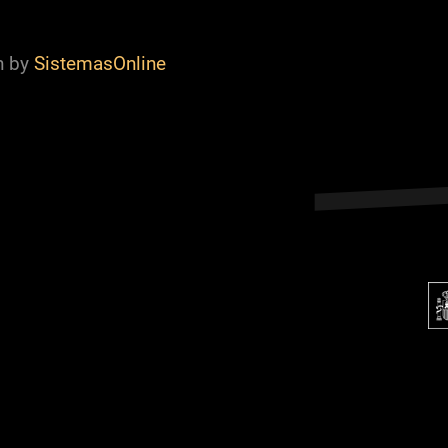
n by
SistemasOnline