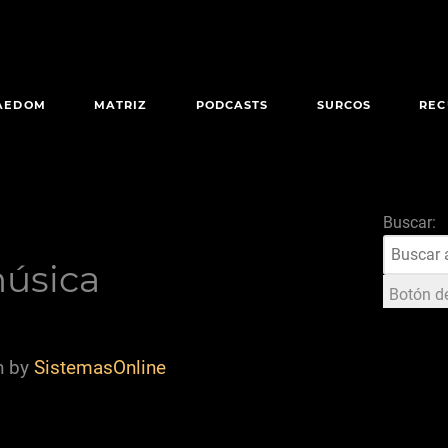
AEDOM
MATRIZ
PODCASTS
SURCOS
REC
Buscar:
música
Botón d
n by
SistemasOnline